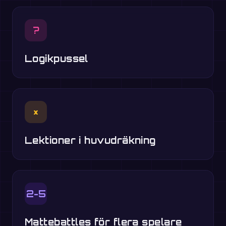
?
Logikpussel
×
Lektioner i huvudräkning
2-5
Mattebattles för flera spelare