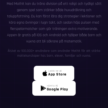
Med MathIt kan du träna division på ett roligt och tydligt sätt
genom spel som stärker både huvudräkning och
taluppfattning. Du kan först lära dig strategier i lektioner och
köra egna övningar i lugn takt, och sedan höja pulsen med
flerspelarmatcher som gör träningen extra motiverande.
Appen är gratis på iOS och Android och hjälper både barn och
vuxna att bli säkrare på matematik.
Älskat av 100,000+ användare som använder MathIt för att stärka
mattekunskaper hos barn, elever, familjer och vuxna.
Ladda ner på
App Store
HÄMTA PÅ
Google Play