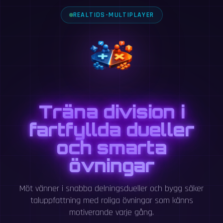
REALTIDS-MULTIPLAYER
Träna division i
fartfyllda dueller
och smarta
övningar
Möt vänner i snabba delningsdueller och bygg säker
taluppfattning med roliga övningar som känns
motiverande varje gång.