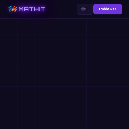
MATHIT
SV
Ladda Ner