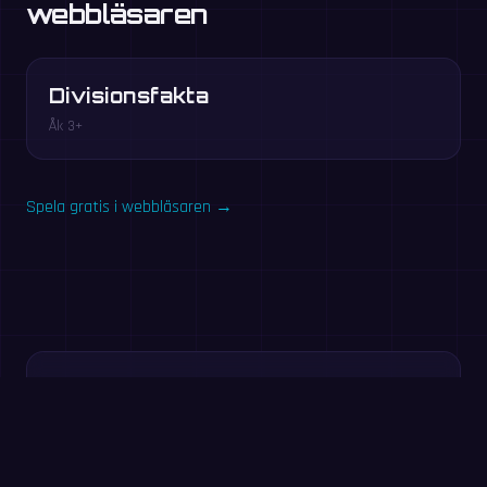
webbläsaren
Divisionsfakta
Åk 3+
Spela gratis i webbläsaren →
Testa nu: 60-
sekundersövning
Svara på så många tal du kan på 60 sekunder. Ingen