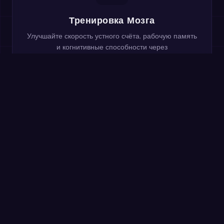
Тренировка Мозга
Улучшайте скорость устного счёта, рабочую память
и когнитивные способности через
соревновательную практику.
Попробуйте прямо сейчас:
минутная разминка
Решите как можно больше примеров за 60 секунд.
Без регистрации — та же практика, что и в
приложении MathIt.