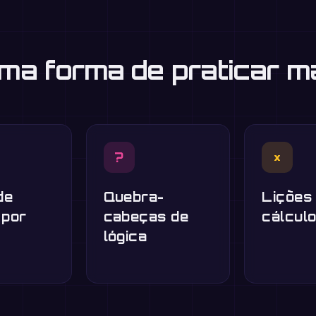
uma forma de praticar m
?
×
de
Quebra-
Lições
 por
cabeças de
cálcul
lógica