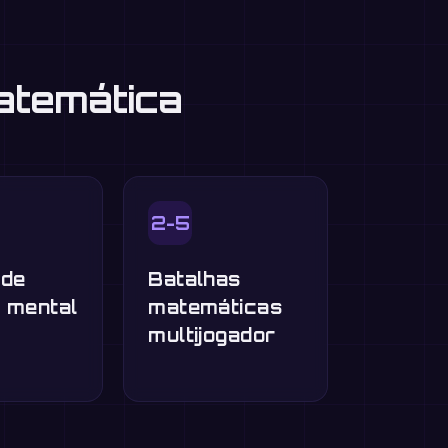
atemática
2-5
 de
Batalhas
o mental
matemáticas
multijogador