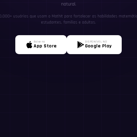
natural.
0,000+ usuários que usam o MathIt para fortalecer as habilidades matemátic
estudantes, famílias e adultos.
Baixe na
DISPONÍVEL NO
App Store
Google Play