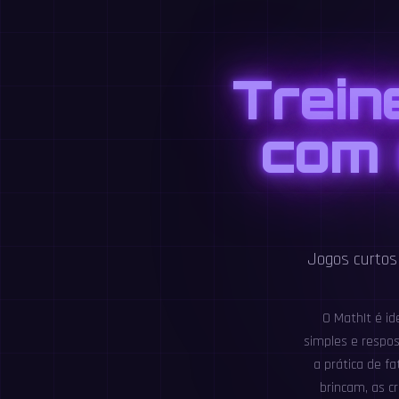
Trein
com 
Jogos curtos 
O MathIt é i
simples e respos
a prática de f
brincam, as c