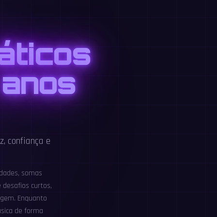
áticos
 anos
z, confiança e
idades, somas
 desafios curtos,
zagem. Enquanto
ásica de forma