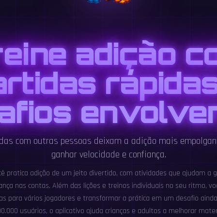
reine adição c
artidas rápidas
afios envolve
idas com outras pessoas deixam a adição mais empolgan
ganhar velocidade e confiança.
cê pratica adição de um jeito divertido, com atividades que ajudam a g
nça nas contas. Além das lições e treinos individuais no seu ritmo,
as para vários jogadores e transformar a prática em um desafio aind
.000 usuários, o aplicativo ajuda crianças e adultos a melhorar mat