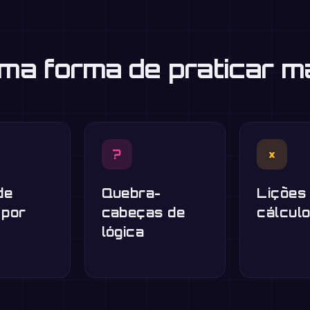
uma forma de praticar m
?
×
de
Quebra-
Lições
 por
cabeças de
cálcul
lógica