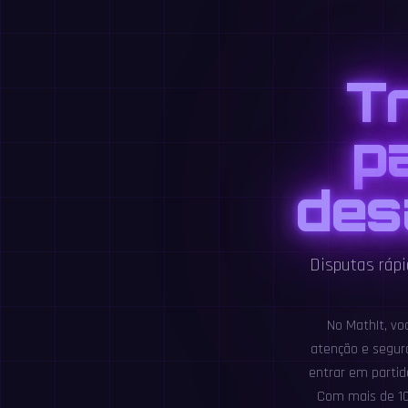
T
p
des
Disputas ráp
No MathIt, vo
atenção e segura
entrar em partid
Com mais de 100