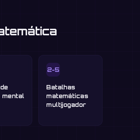
atemática
2-5
 de
Batalhas
o mental
matemáticas
multijogador