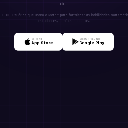
dias.
0,000+ usuários que usam o MathIt para fortalecer as habilidades matemátic
estudantes, famílias e adultos.
Baixe na
DISPONÍVEL NO
App Store
Google Play