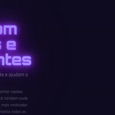
om
 e
ntes
te e ajudam a
anhar rapidez,
 você também pode
a mais motivador.
emática todos os