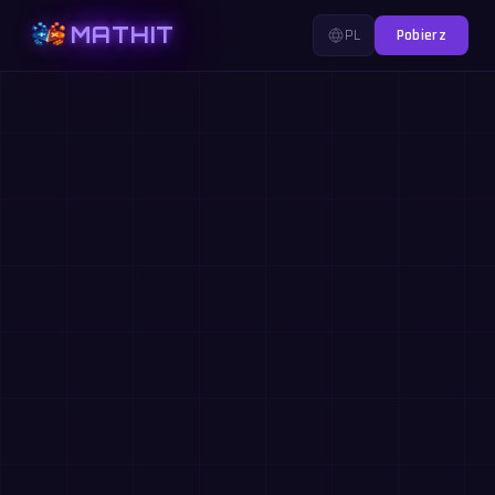
MATHIT
PL
Pobierz