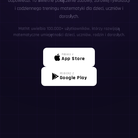
odpowiedzi. To świetne połączenie zabawy, zdrowej rywalizacji
i codziennego treningu matematyki dla dzieci, uczniów i
dorosłych.
MathIt uwielbia 100,000+ użytkowników, którzy rozwijają
matematyczne umiejętności dzieci, uczniów, rodzin i dorosłych.
Pobierz z
App Store
POBIERZ Z
Google Play