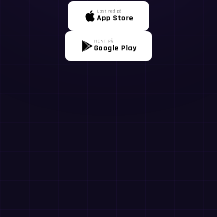
Last ned på
App Store
HENT PÅ
Google Play