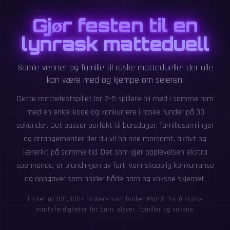
Gjør festen til en
lynrask matteduell
Samle venner og familie til raske mattedueller der alle
kan være med og kjempe om seieren.
Dette mattefestspillet lar 2–5 spillere bli med i samme rom
med en enkel kode og konkurrere i raske runder på 30
sekunder. Det passer perfekt til bursdager, familiesamlinger
og arrangementer der du vil ha noe morsomt, aktivt og
lærerikt på samme tid. Det som gjør opplevelsen ekstra
spennende, er blandingen av fart, vennskapelig konkurranse
og oppgaver som holder både barn og voksne skjerpet.
Elsket av 100,000+ brukere som bruker MathIt for å styrke
matteferdigheter for barn, elever, familier og voksne.