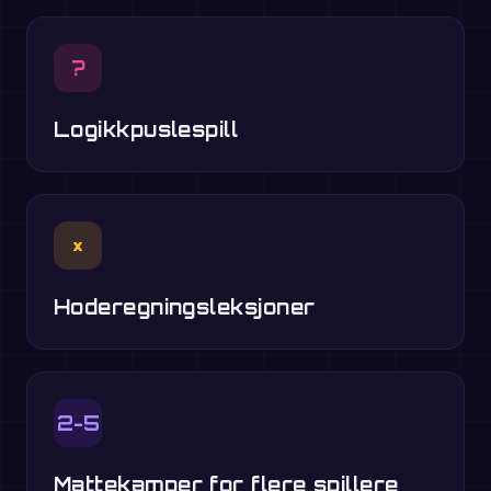
?
Logikkpuslespill
×
Hoderegningsleksjoner
2-5
Mattekamper for flere spillere