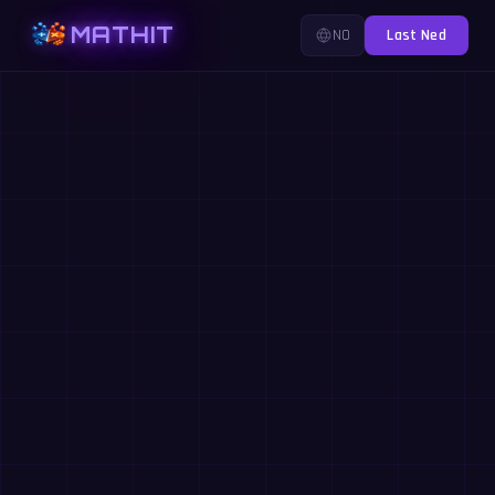
MATHIT
NO
Last Ned