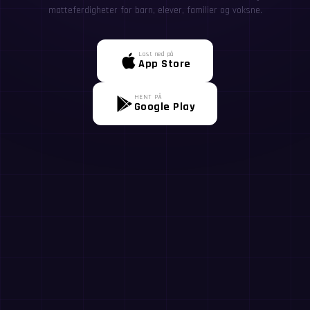
matteferdigheter for barn, elever, familier og voksne.
Last ned på
App Store
HENT PÅ
Google Play