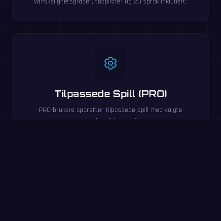
vanskelighetsgrader, topplister og 20 språk inkludert.
Tilpassede Spill (PRO)
PRO-brukere oppretter tilpassede spill med valgte
regnearter, tallområder og tidsgrenser.