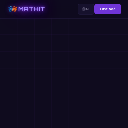
MATHIT
NO
Last Ned