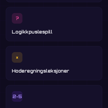
?
Logikkpuslespill
×
Hoderegningsleksjoner
2-5