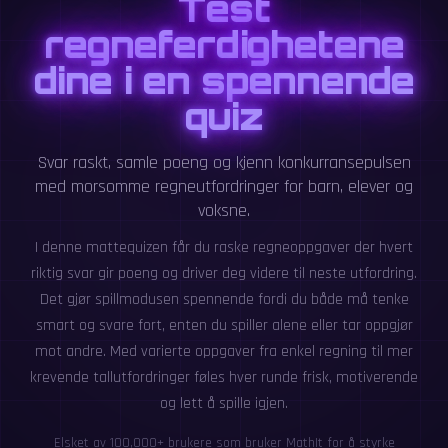
Test
regneferdighetene
dine i en spennende
quiz
Svar raskt, samle poeng og kjenn konkurransepulsen
med morsomme regneutfordringer for barn, elever og
voksne.
I denne mattequizen får du raske regneoppgaver der hvert
riktig svar gir poeng og driver deg videre til neste utfordring.
Det gjør spillmodusen spennende fordi du både må tenke
smart og svare fort, enten du spiller alene eller tar oppgjør
mot andre. Med varierte oppgaver fra enkel regning til mer
krevende tallutfordringer føles hver runde frisk, motiverende
og lett å spille igjen.
Elsket av 100,000+ brukere som bruker MathIt for å styrke