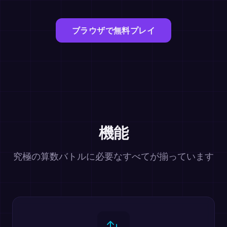
ブラウザで無料プレイ
機能
究極の算数バトルに必要なすべてが揃っています