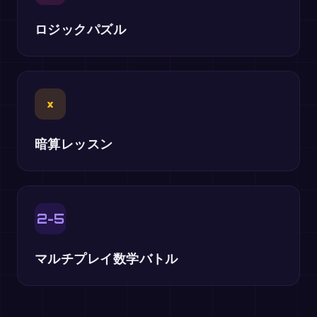
ロジックパズル
×
暗算レッスン
2-5
マルチプレイ数学バトル