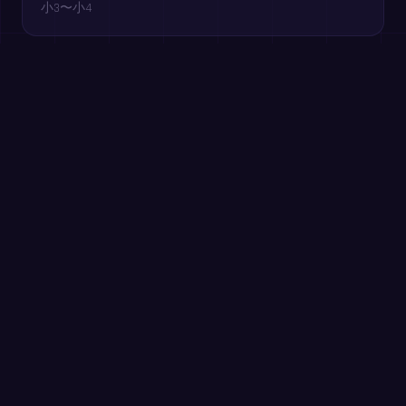
小3〜小4
倍数ラッシュ
小3〜小5
ブラウザで無料プレイ →
今すぐ挑戦：60秒ドリル
60秒でできるだけ多く答えよう。登録不要 — MathIt
アプリと同じ練習です。