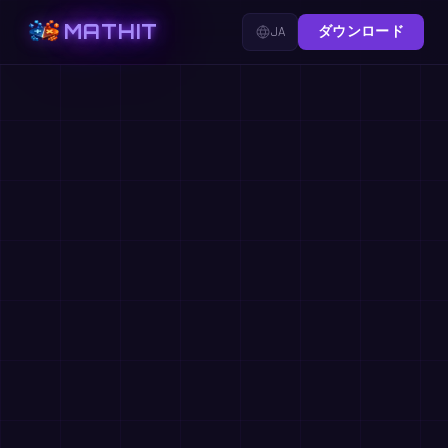
MATHIT
JA
ダウンロード