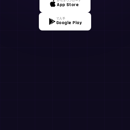
からダウンロード
App Store
で入手
Google Play