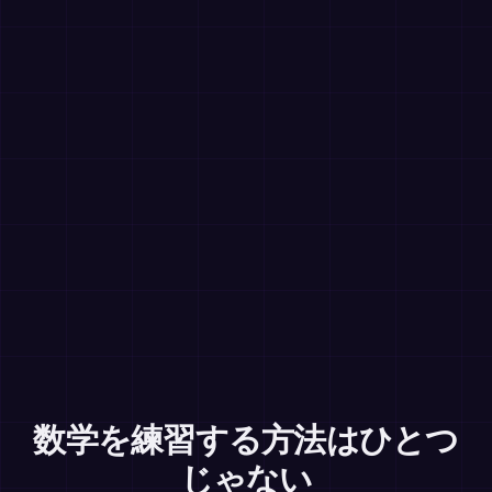
数学を練習する方法はひとつ
じゃない