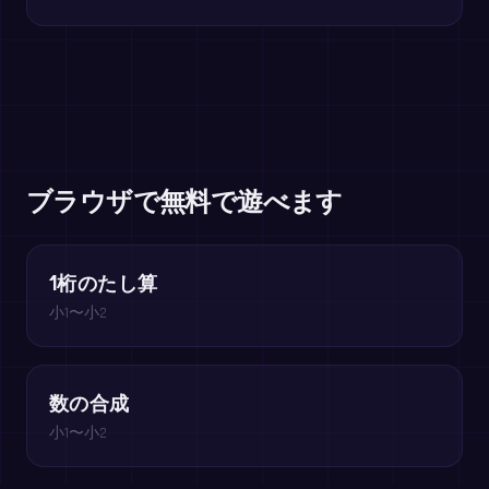
ブラウザで無料で遊べます
1桁のたし算
小1〜小2
数の合成
小1〜小2