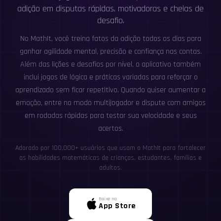
adição em disputas rápidas, motivadoras e cheias de
desafio.
No MathIt, você treina fatos da adição todos os dias para
ganhar agilidade mental, precisão e confiança nas contas.
Além das lições e desafios por nível, o aplicativo também
inclui jogos de lógica e práticas variadas para reforçar o
aprendizado sem ficar repetitivo. Quando quiser aumentar a
emoção, entre no modo multijogador e dispute com amigos
em rodadas rápidas para testar sua velocidade e seus
acertos.
Adorado por 100,000+ usuários que usam o MathIt para fortalecer
as habilidades matemáticas de crianças, estudantes, famílias e
adultos.
Baixe na
App Store