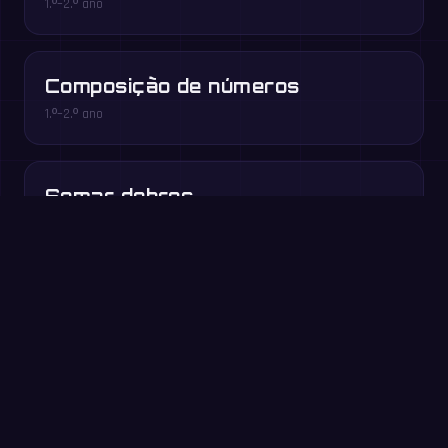
1.º–2.º ano
Composição de números
1.º–2.º ano
Somar dobros
1.º–2.º ano
Jogue grátis no navegador →