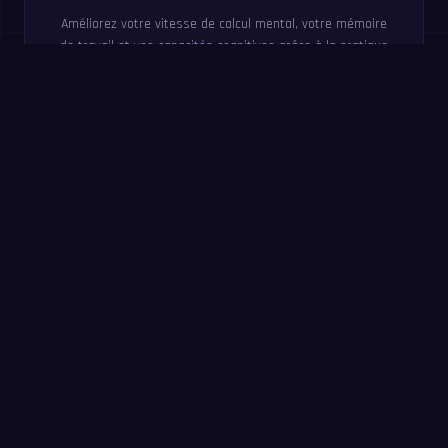
Améliorez votre vitesse de calcul mental, votre mémoire
de travail et vos capacités cognitives grâce à la pratique
compétitive.
Essayez maintenant : défi
de 60 secondes
Répondez à un maximum de questions en 60 secondes.
Sans inscription : le même entraînement que dans l’app
MathIt.