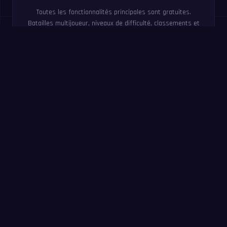
Toutes les fonctionnalités principales sont gratuites.
Batailles multijoueur, niveaux de difficulté, classements et
20 langues inclus.
Essayez maintenant : défi
de 60 secondes
Répondez à un maximum de questions en 60 secondes.
Sans inscription : le même entraînement que dans l’app
MathIt.