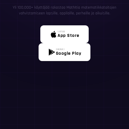
Yli 100,000+ käyttäjää rakastaa MathItia matematiikkataitojen
vahvistamiseen lapsille, oppilaille, perheille ja aikuisille.
Lataa
App Store
HANKI
Google Play