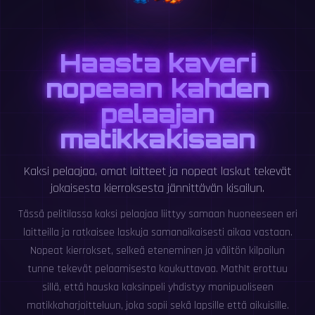
Haasta kaveri
nopeaan kahden
pelaajan
matikkakisaan
Kaksi pelaajaa, omat laitteet ja nopeat laskut tekevät
jokaisesta kierroksesta jännittävän kisailun.
Tässä pelitilassa kaksi pelaajaa liittyy samaan huoneeseen eri
laitteilla ja ratkaisee laskuja samanaikaisesti aikaa vastaan.
Nopeat kierrokset, selkeä eteneminen ja välitön kilpailun
tunne tekevät pelaamisesta koukuttavaa. MathIt erottuu
sillä, että hauska kaksinpeli yhdistyy monipuoliseen
matikkaharjoitteluun, joka sopii sekä lapsille että aikuisille.