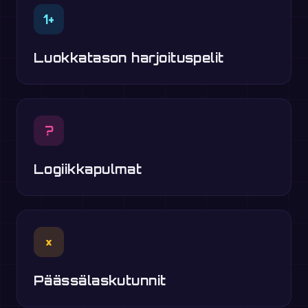
1+
Luokkatason harjoituspelit
?
Logiikkapulmat
×
Päässälaskutunnit