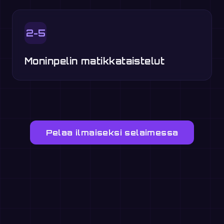
2-5
Moninpelin matikkataistelut
Pelaa ilmaiseksi selaimessa