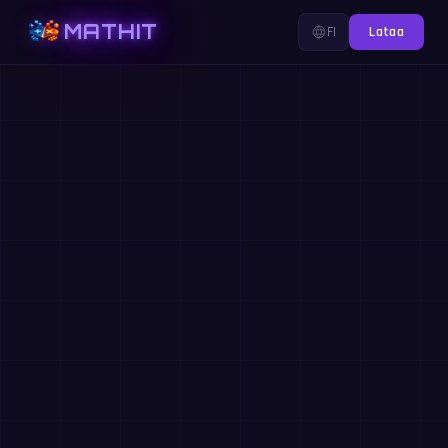
MATHIT
FI
Lataa