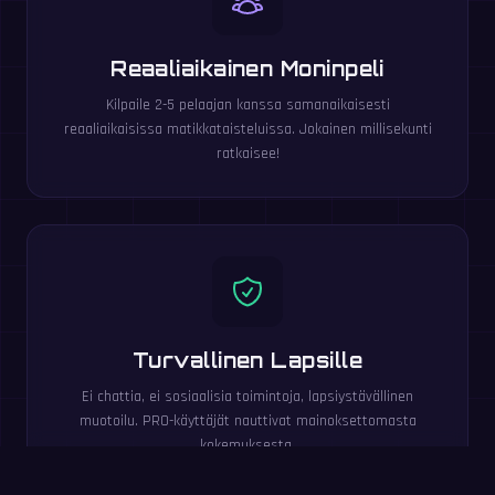
Reaaliaikainen Moninpeli
Kilpaile 2-5 pelaajan kanssa samanaikaisesti
reaaliaikaisissa matikkataisteluissa. Jokainen millisekunti
ratkaisee!
Turvallinen Lapsille
Ei chattia, ei sosiaalisia toimintoja, lapsiystävällinen
muotoilu. PRO-käyttäjät nauttivat mainoksettomasta
kokemuksesta.