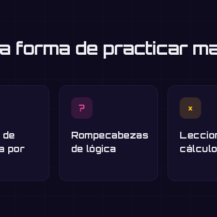
a forma de practicar m
?
×
 de
Rompecabezas
Leccio
a por
de lógica
cálcul