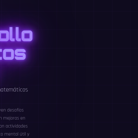
ollo
tos
 matemáticos
ven desafíos
on mejoras en
on actividades
to mental útil y