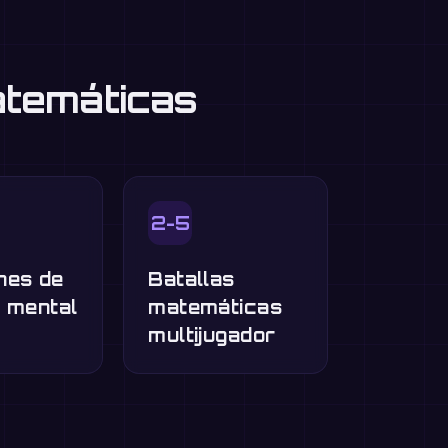
atemáticas
2-5
nes de
Batallas
o mental
matemáticas
multijugador