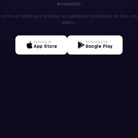
entretenido.
confían en MathIt para fortalecer las habilidades matemáticas de niños, estu
adultos.
Descargar en
DISPONIBLE EN
App Store
Google Play