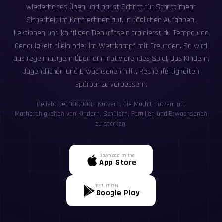
wiederholtes Üben und baust Schritt für Schritt mehr
Sicherheit im Kopfrechnen auf. In täglichen Aufgaben,
Lektionen und kniffligen Denkrätseln trainierst du Tempo und
Genauigkeit allein oder im Wettkampf mit Freunden. So wird
aus regelmäßigem Üben ein motivierendes Spiel, das Kindern,
Jugendlichen und Erwachsenen hilft, Rechenfertigkeiten
spürbar zu verbessern.
Beliebt bei 100,000+ Nutzern, die MathIt nutzen, um
Mathefähigkeiten von Kindern, Schülern, Familien und Erwachsenen
zu stärken.
Download on the
App Store
GET IT ON
Google Play