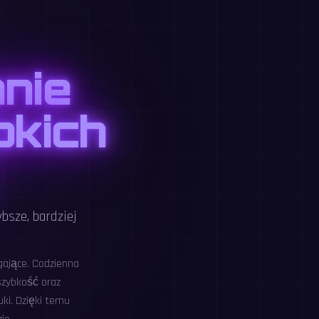
nie
bkich
bsze, bardziej
gające. Codzienna
szybkość oraz
ki. Dzięki temu