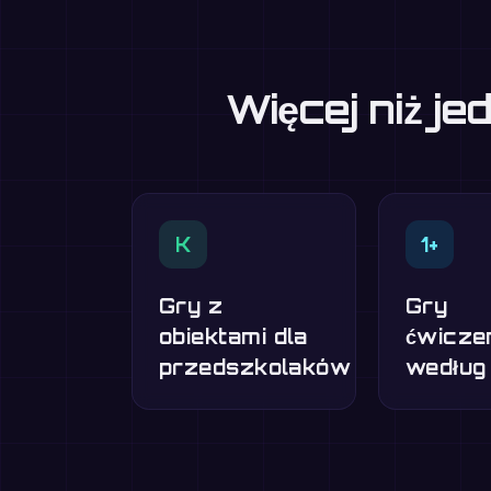
Więcej niż j
K
1+
Gry z
Gry
obiektami dla
ćwicze
przedszkolaków
według