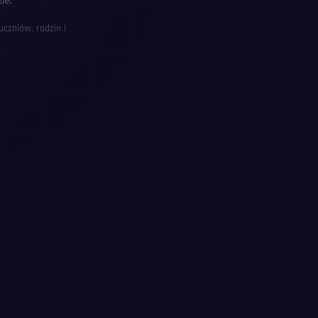
ie.
czniów, rodzin i