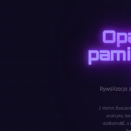
Op
pami
Rywalizacja z
Z MathIt ćwiczen
praktyka, le
dokładność, a 