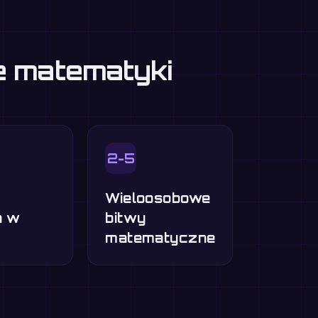
ie matematyki
2-5
Wieloosobowe
a w
bitwy
matematyczne