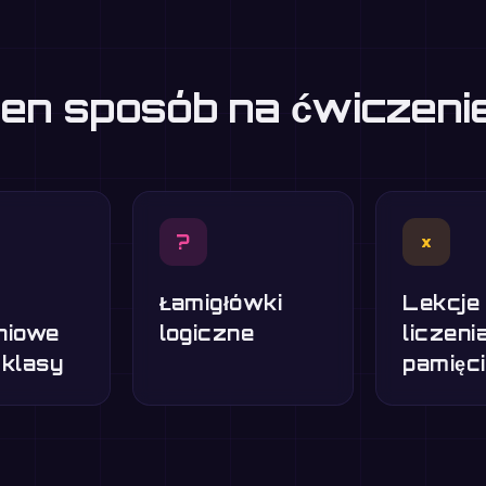
eden sposób na ćwiczen
?
×
Łamigłówki
Lekcje
niowe
logiczne
liczeni
 klasy
pamięci