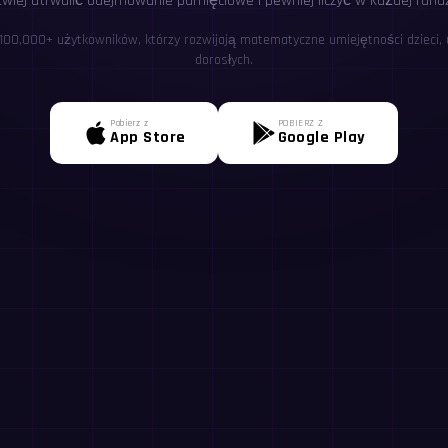
twiej utrwalić odejmowanie pamięciowe i pewniej liczyć w każdej rundz
 100,000+ użytkowników, którzy rozwijają matematyczne umiejętności dzieci, u
dorosłych.
Pobierz z
POBIERZ Z
App Store
Google Play