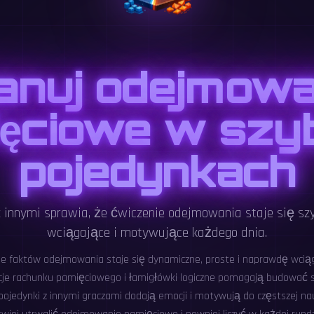
anuj odejmowa
ęciowe w szy
pojedynkach
 innymi sprawia, że ćwiczenie odejmowania staje się szy
wciągające i motywujące każdego dnia.
ie faktów odejmowania staje się dynamiczne, proste i naprawdę wcią
kcje rachunku pamięciowego i łamigłówki logiczne pomagają budować 
pojedynki z innymi graczami dodają emocji i motywują do częstszej nau