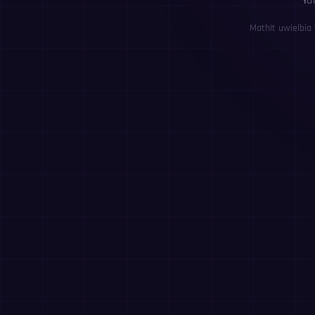
ła
MathIt uwielbia