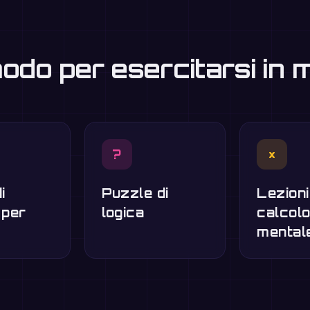
modo per esercitarsi in
?
×
i
Puzzle di
Lezioni
 per
logica
calcol
mental