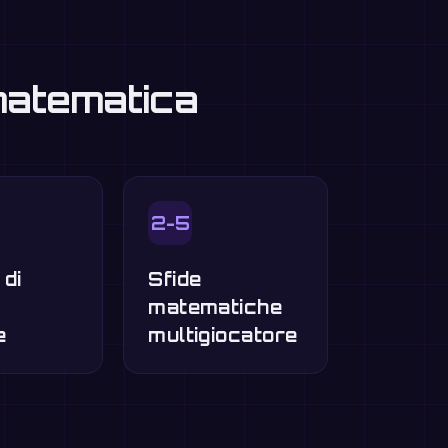
 matematica
2-5
 di
Sfide
o
matematiche
e
multigiocatore