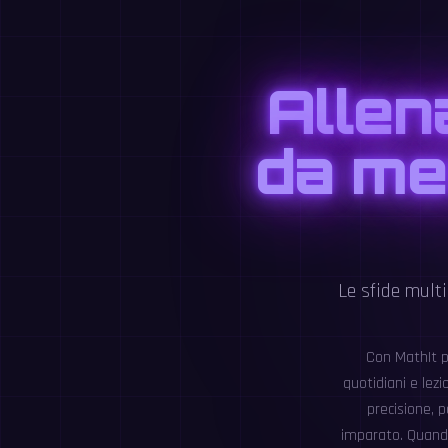
Allena
da me
Le sfide multi
Con MathIt p
quotidiani e lezi
precisione, p
imparato. Quando