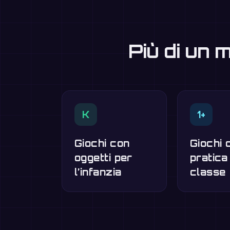
Più di un 
K
1+
Giochi con
Giochi d
oggetti per
pratica
l’infanzia
classe