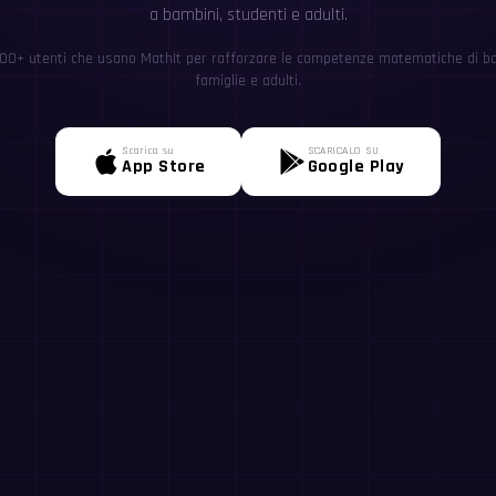
a bambini, studenti e adulti.
0+ utenti che usano MathIt per rafforzare le competenze matematiche di ba
famiglie e adulti.
Scarica su
SCARICALO SU
App Store
Google Play