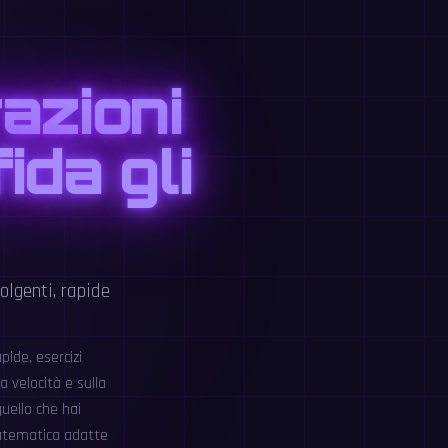
razioni
da gli
olgenti, rapide
ide, esercizi
a velocità e sulla
quello che hai
matematica adatte