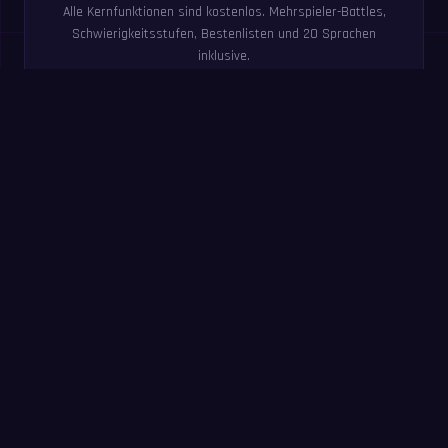
Alle Kernfunktionen sind kostenlos. Mehrspieler-Battles,
Schwierigkeitsstufen, Bestenlisten und 20 Sprachen
inklusive.
Jetzt ausprobieren: 60-
Sekunden-Übung
Beantworte in 60 Sekunden so viele Aufgaben wie
möglich. Ohne Anmeldung – dieselbe Übung wie in der
MathIt-App.
Los geht’s