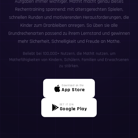
Aufgaben immer wichtiger. MathIt macht genau dieses
Rechentraining spannend: mit altersgerechten Spielen,
schnellen Runden und motivierenden Herausforderungen, die
Kinder zum Dranbleiben anregen. So üben sie alle
Grundrechenarten passend zu ihrem Lernstand und gewinnen
mehr Sicherheit, Schnelligkeit und Freude an Mathe.
Beliebt bei 100,000+ Nutzern, die MathIt nutzen, um
Mathefähigkeiten von Kindern, Schülern, Familien und Erwachsenen
zu stärken.
Download on the
App Store
GET IT ON
Google Play