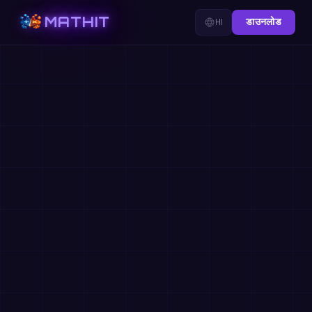
MATHIT
HI
डाउनलोड