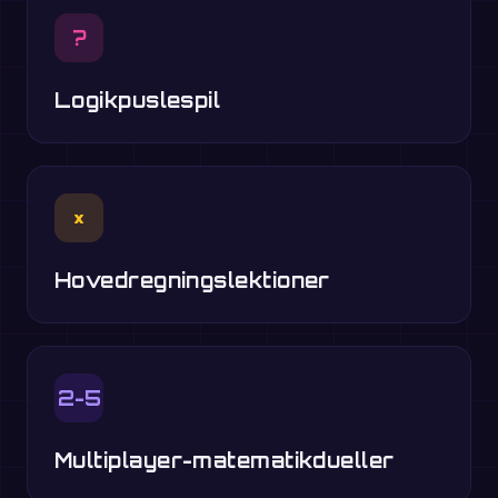
?
Logikpuslespil
×
Hovedregningslektioner
2-5
Multiplayer-matematikdueller