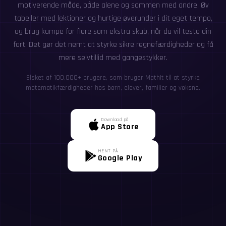
motiverende måde, både alene og sammen med andre. Øv
tabeller med lektioner og hurtige øverunder i dit eget tempo,
og brug kampe for flere som ekstra skub, når du vil teste din
fart. Det gør det nemt at styrke sikre regnefærdigheder og få
mere selvtillid med gangestykker.
Elsket af 100,000+ brugere, som bruger MathIt til at styrke
matematikfærdigheder hos børn, elever, familier og voksne.
Download på
App Store
HENT PÅ
Google Play