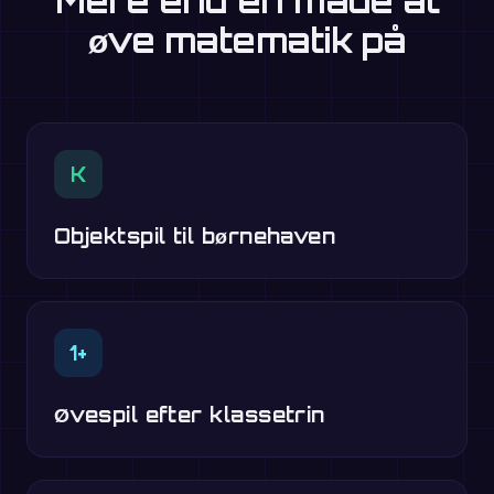
Mere end én måde at
øve matematik på
K
Objektspil til børnehaven
1+
Øvespil efter klassetrin