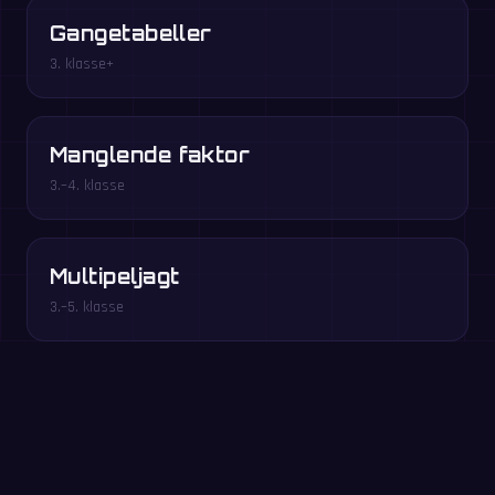
Gangetabeller
3. klasse+
Manglende faktor
3.–4. klasse
Multipeljagt
3.–5. klasse
Spil gratis i browseren →