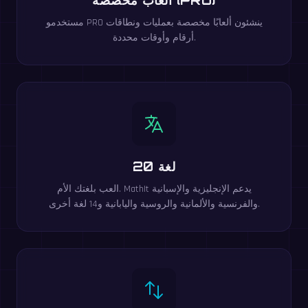
مستخدمو PRO ينشئون ألعابًا مخصصة بعمليات ونطاقات
أرقام وأوقات محددة.
20 لغة
العب بلغتك الأم. MathIt يدعم الإنجليزية والإسبانية
والفرنسية والألمانية والروسية واليابانية و14 لغة أخرى.