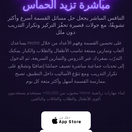
مباشرة تزيد الحماس
التنافس المباشر يجعل حل مسائل القسمة أسرع وأكثر
تشويقًا، مع جولات قصيرة تحفّز التركيز وتكرار التدريب
دون ملل.
يساعدك MathIt على تحسين القسمة وفهم الأعداد من خلال
ألعاب وتمارين ممتعة تناسب الأطفال والطلاب والكبار. يمكنك
التدرّب بمفردك عبر الدروس والتمارين السريعة، ثم الدخول
إلى تحديات جماعية مباشرة تضيف حماسًا إضافيًا وتشجّع على
تكرار التدريب. ومع تنوّع الأساليب داخل التطبيق، تصبح
ممارسة القسمة أسهل وأكثر متعة كل يوم.
محبوب من 100,000+ مستخدم يستخدمون MathIt لبناء مهارات رياضية
أقوى للأطفال والطلاب والعائلات والبالغين.
حمّل من
App Store