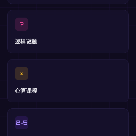
?
逻辑谜题
×
心算课程
2-5