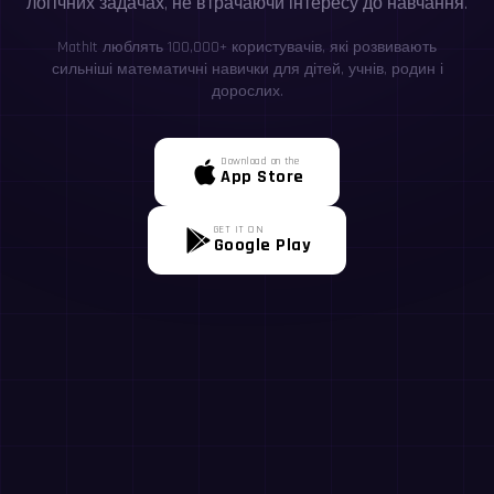
логічних задачах, не втрачаючи інтересу до навчання.
MathIt люблять 100,000+ користувачів, які розвивають
сильніші математичні навички для дітей, учнів, родин і
дорослих.
Download on the
App Store
GET IT ON
Google Play