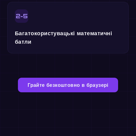
2-5
Багатокористувацькі математичні
батли
Грайте безкоштовно в браузері