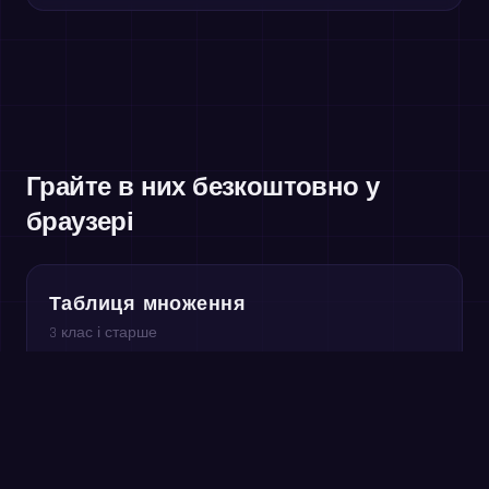
Грайте в них безкоштовно у
браузері
Таблиця множення
3 клас і старше
Невідомий множник
3–4 клас