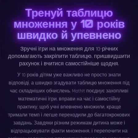
Тренуй таблицю
множення у 10 років
швидко й упевнено
Зручні ігри на множення для 10-річних
допомагають закріпити таблицю, пришвидшити
рахунок і вчитися самостійніше щодня.
У 10 років дітям уже важливо не просто знати
відповіді, а швидко згадувати таблицю множення під
час складніших обчислень. MathIt поєднує захопливі
математичні ігри, вправи на час і самостійну
практику, щоб учні впевнено множили, краще
тримали темп і легше переходили до багатокрокових
завдань. Завдяки різним режимам дитина може і
відпрацьовувати факти множення, і перепочити на