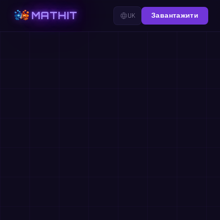
MATHIT
UK
Завантажити