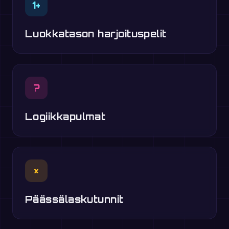
1+
Luokkatason harjoituspelit
?
Logiikkapulmat
×
Päässälaskutunnit