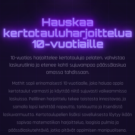
Hauskaa
kertotauluharjoittelua
10-vuotiaille
10-vuotias harjoittelee kertotauluja pelaten, vahvistaa
laskurutiinia ja etenee kohti sujuvampaa päässälaskua
omassa tahdissaan.
MathIt sopii erinomaisesti 10-vuotiaalle, joka haluaa oppia
kertotaulut varmasti ja käyttää niitä sujuvasti vaikeammissa
laskuissa. Pelillinen harjoittelu tekee toistosta innostavaa, ja
samalla lapsi kehittää nopeutta, tarkkuutta ja itsenäistä
laskuvarmuutta. Kertotaulupelien lisäksi sovelluksesta löytyy ikään
sopivaa matematiikan harjoittelua, loogisia pulmia ja
päässälaskutehtäviä, jotka pitävät oppimisen monipuolisena.