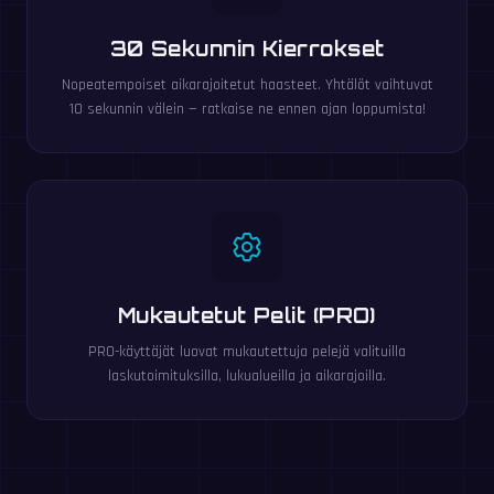
30 Sekunnin Kierrokset
Nopeatempoiset aikarajoitetut haasteet. Yhtälöt vaihtuvat
10 sekunnin välein — ratkaise ne ennen ajan loppumista!
Mukautetut Pelit (PRO)
PRO-käyttäjät luovat mukautettuja pelejä valituilla
laskutoimituksilla, lukualueilla ja aikarajoilla.