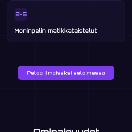
2-5
Moninpelin matikkataistelut
Pelaa ilmaiseksi selaimessa