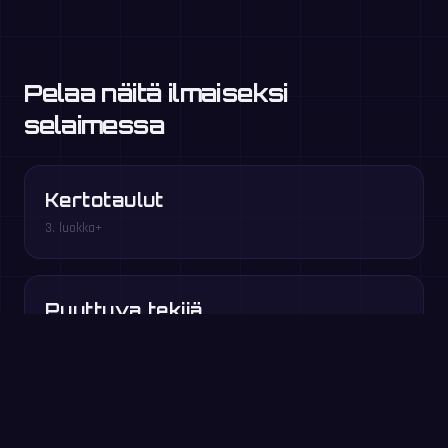
Pelaa näitä ilmaiseksi
selaimessa
Kertotaulut
3. luokka+
Puuttuva tekijä
3.–4. luokka
Monikertaryntäys
3.–5. luokka