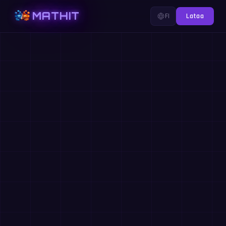
MATHIT
FI
Lataa