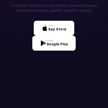
Yli 100,000+ käyttäjää rakastaa MathItia matematiikkataitojen
vahvistamiseen lapsille, oppilaille, perheille ja aikuisille.
Lataa
App Store
HANKI
Google Play