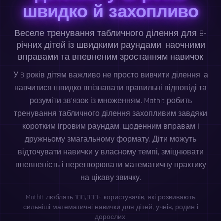
швидко й захопливо
Веселе тренування табличного ділення для 8-
річних дітей із швидкими раундами, наочними
вправами та впевненим зростанням навичок
У 8 років дітям важливо не просто вивчити ділення, а
навчитися швидко впізнавати правильні відповіді та
розуміти зв’язок із множенням. MathIt робить
тренування табличного ділення захопливим завдяки
коротким ігровим раундам, щоденним вправам і
дружньому змагальному формату. Діти можуть
відточувати навички у власному темпі, зміцнювати
впевненість і перетворювати математичну практику
на цікаву звичку.
MathIt люблять 100,000+ користувачів, які розвивають
сильніші математичні навички для дітей, учнів, родин і
дорослих.