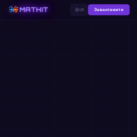
MATHIT
UK
Завантажити