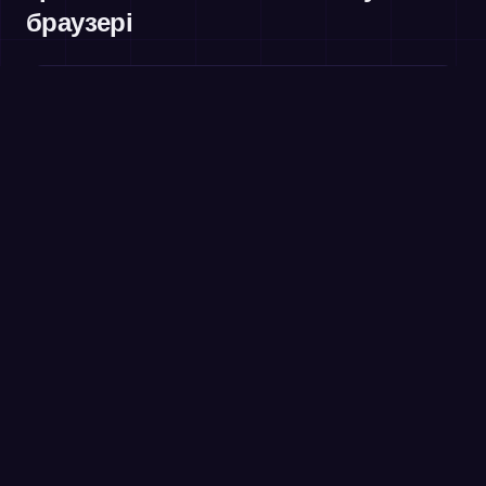
браузері
Ділення
3 клас і старше
Пари множників
3–5 клас
Грайте безкоштовно в браузері →