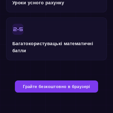
Уроки усного рахунку
2-5
Багатокористувацькі математичні
батли
Грайте безкоштовно в браузері