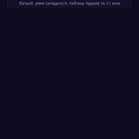
баталії, рівні складності, таблиці лідерів та 20 мов
включено.
Спробуйте зараз: хвилинне
тренування
Розв’яжіть якомога більше прикладів за 60 секунд.
Без реєстрації — та сама практика, що й у
застосунку MathIt.
Почати