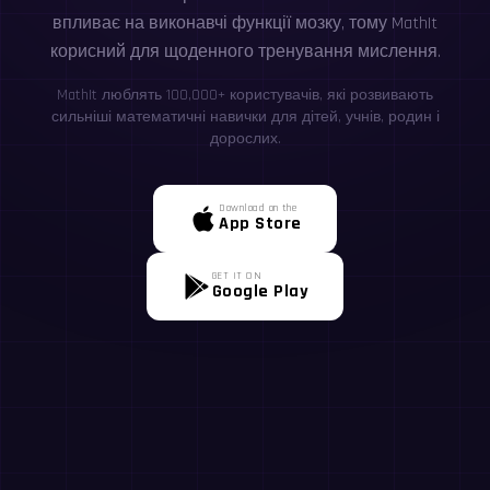
впливає на виконавчі функції мозку, тому MathIt
корисний для щоденного тренування мислення.
MathIt люблять 100,000+ користувачів, які розвивають
сильніші математичні навички для дітей, учнів, родин і
дорослих.
Download on the
App Store
GET IT ON
Google Play