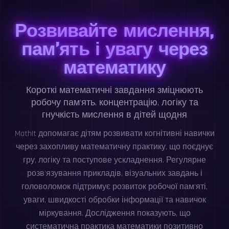
Розвивайте мислення,
пам’ять і увагу через
математику
Короткі математичні завдання зміцнюють
робочу пам’ять, концентрацію, логіку та
гнучкість мислення в дітей щодня
MathIt допомагає дітям розвивати когнітивні навички
через захопливу математичну практику, що поєднує
гру, логіку та поступове ускладнення. Регулярне
розв’язування прикладів, візуальних завдань і
головоломок підтримує розвиток робочої пам’яті,
уваги, швидкості обробки інформації та навичок
міркування. Дослідження показують, що
систематична практика математики позитивно