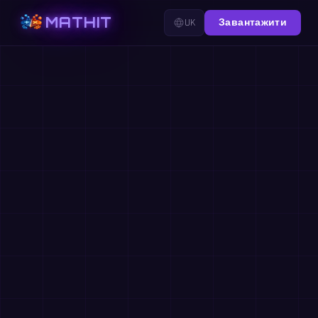
MATHIT
UK
Завантажити