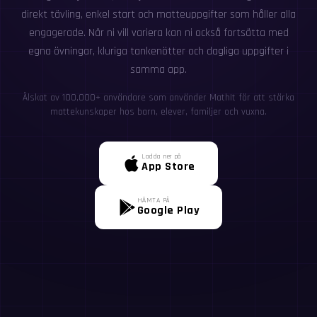
direkt tävling, enkel start och matteuppgifter som håller alla
engagerade. När ni vill variera kan ni också fortsätta med
egna övningar, kluriga tankenötter och dagliga uppgifter i
samma app.
Älskat av 100,000+ användare som använder MathIt för att stärka
mattekunskaper hos barn, elever, familjer och vuxna.
Ladda ner på
App Store
HÄMTA PÅ
Google Play