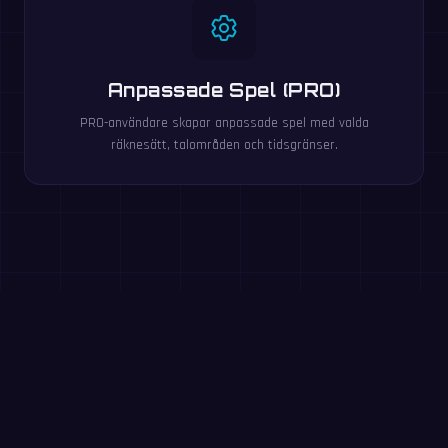
Anpassade Spel (PRO)
PRO-användare skapar anpassade spel med valda
räknesätt, talområden och tidsgränser.
Testa nu: 60-
sekundersövning
Svara på så många tal du kan på 60 sekunder. Ingen