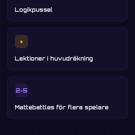
Logikpussel
×
Lektioner i huvudräkning
2-5
Mattebattles för flera spelare