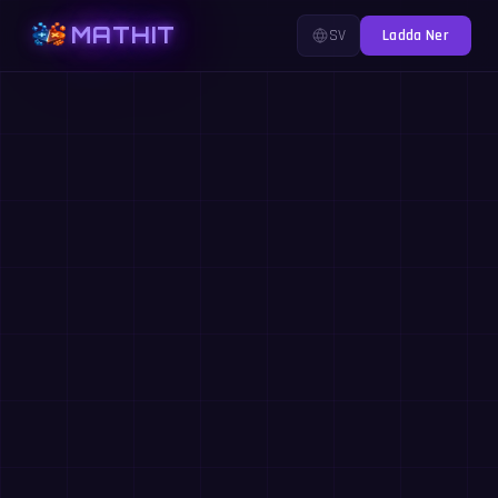
MATHIT
SV
Ladda Ner