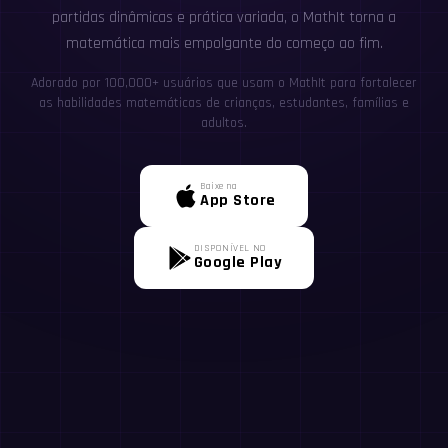
partidas dinâmicas e prática variada, o MathIt torna a
matemática mais empolgante do começo ao fim.
Adorado por 100,000+ usuários que usam o MathIt para fortalecer
as habilidades matemáticas de crianças, estudantes, famílias e
adultos.
Baixe na
App Store
DISPONÍVEL NO
Google Play