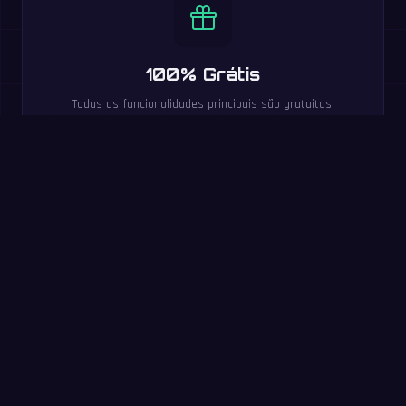
100% Grátis
Todas as funcionalidades principais são gratuitas.
Batalhas multijogador, níveis de dificuldade, rankings e 20
idiomas incluídos.
Experimente agora:
desafio de 60 segundos