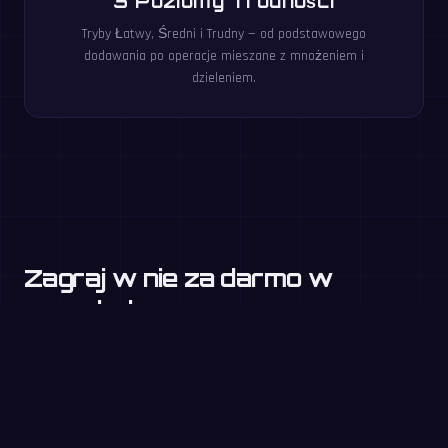
3 Poziomy Trudności
Tryby Łatwy, Średni i Trudny — od podstawowego
dodawania po operacje mieszane z mnożeniem i
dzieleniem.
Zagraj w nie za darmo w
przeglądarce
Tabliczka mnożenia
Klasa 3+