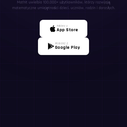
MathIt uwielbia 100,000+ użytkowników, którzy rozwijają
matematyczne umiejętności dzieci, uczniów, rodzin i dorosłych.
Pobierz z
App Store
POBIERZ Z
Google Play