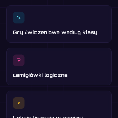
1+
Gry ćwiczeniowe według klasy
?
Łamigłówki logiczne
×
Lekcje liczenia w pamięci