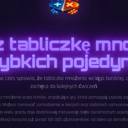
 tabliczkę mn
ybkich pojedy
a czas sprawia, że tabliczka mnożenia wciąga bardziej,
zachęca do kolejnych ćwiczeń.
z mnożenie przez krótkie, angażujące gry, które pomagają szybciej za
. Możesz trenować samodzielnie w lekcjach oraz zadaniach rachunk
dla wielu graczy daje dodatkową motywację dzięki dynamicznym pojed
plikacji korzysta już ponad 100 000 użytkowników, od dzieci po dorosłyc