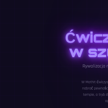
Ćwicz
w sz
Rywalizacja n
W MathIt ćwiczys
nabrać pewności
tempie, a tryb 
a