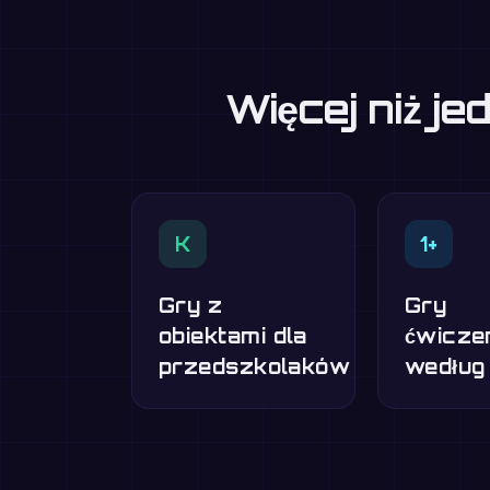
Więcej niż j
K
1+
Gry z
Gry
obiektami dla
ćwicze
przedszkolaków
według