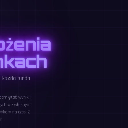
ożenia
nkach
 a każda runda
pamiętać wyniki i
owych we własnym
ynkom na czas. Z
h.