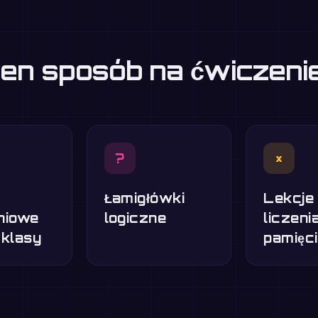
eden sposób na ćwiczen
?
×
Łamigłówki
Lekcje
niowe
logiczne
liczeni
 klasy
pamięci