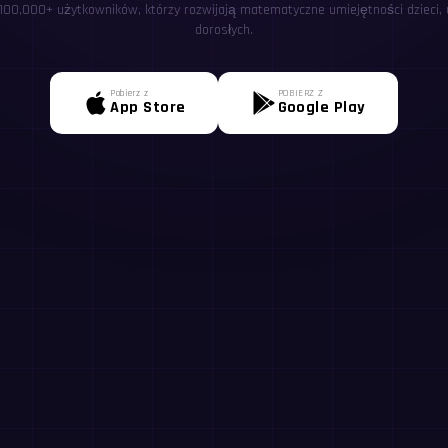
 100,000+ użytkowników, którzy rozwijają matematyczne umiejętności dzieci, u
dorosłych.
Pobierz z
POBIERZ Z
App Store
Google Play