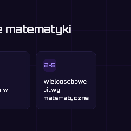
ie matematyki
2-5
Wieloosobowe
a w
bitwy
matematyczne