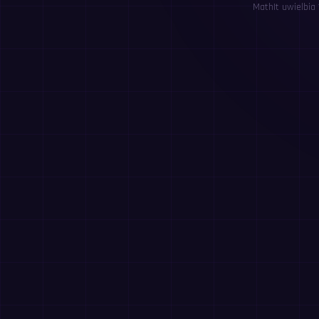
MathIt uwielbia