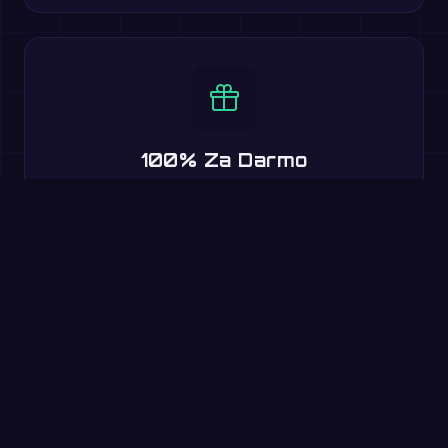
100% Za Darmo
Wszystkie podstawowe funkcje są darmowe. Bitwy
multiplayer, poziomy trudności, rankingi i 20 języków w
zestawie.