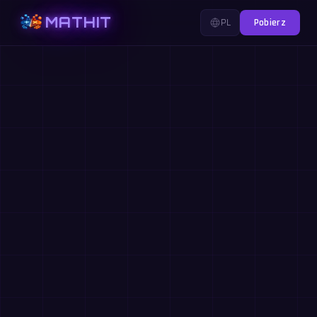
MATHIT
PL
Pobierz