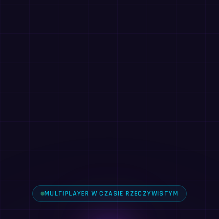
MULTIPLAYER W CZASIE RZECZYWISTYM