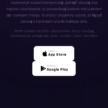
matematyki wspiera koncentrację, pamięć roboczą oraz
logiczne rozumowanie, co potwierdzają badania nad uczeniem
się i rozwojem mózgu. To prosty i przyjemny sposób, by łączyć
zabawę z treningiem umysłu każdego dnia.
MathIt uwielbia 100,000+ użytkowników, którzy rozwijają
matematyczne umiejętności dzieci, uczniów, rodzin i dorosłych.
Pobierz z
App Store
POBIERZ Z
Google Play