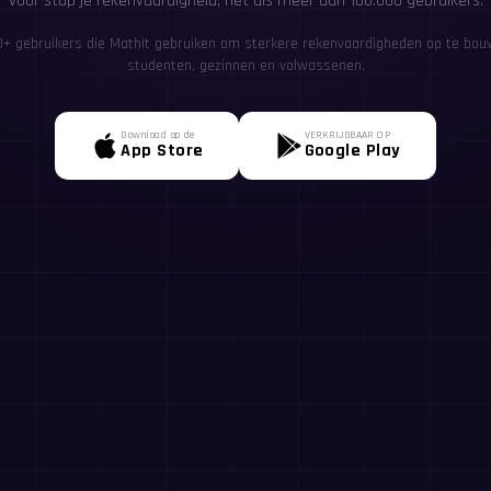
voor stap je rekenvaardigheid, net als meer dan 100.000 gebruikers.
00+ gebruikers die MathIt gebruiken om sterkere rekenvaardigheden op te bou
studenten, gezinnen en volwassenen.
Download op de
VERKRIJGBAAR OP
App Store
Google Play