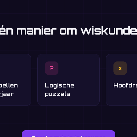
én manier om wiskunde
?
×
pellen
Logische
Hoofdr
rjaar
puzzels