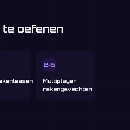
 te oefenen
2-5
ekenlessen
Multiplayer
rekengevechten