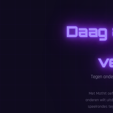
Daag 
v
Tegen ander
Met MathIt oefe
anderen wilt uit
speelrondes teg