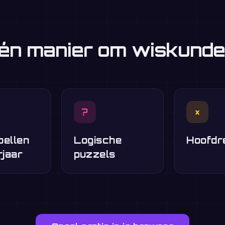
én manier om wiskunde
?
×
pellen
Logische
Hoofdr
rjaar
puzzels