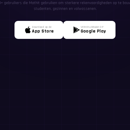
00+ gebruikers die MathIt gebruiken om sterkere rekenvaardigheden op te bou
studenten, gezinnen en volwassenen.
Download op de
VERKRIJGBAAR OP
App Store
Google Play