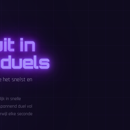
t in
duels
 het snelst en
jk in snelle
spannend duel vol
rwijl elke seconde