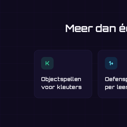
Meer dan é
K
1+
Objectspellen
Oefens
voor kleuters
per lee