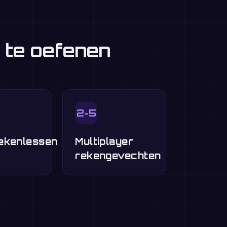
 te oefenen
2-5
ekenlessen
Multiplayer
rekengevechten