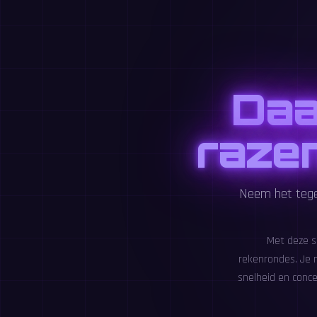
Daa
raze
Neem het tege
Met deze sp
rekenrondes. Je 
snelheid en conce