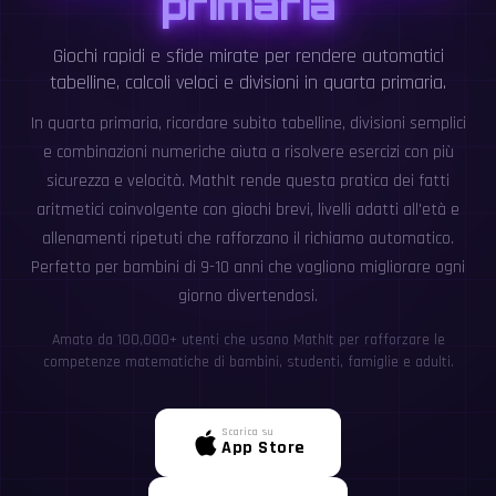
primaria
Giochi rapidi e sfide mirate per rendere automatici
tabelline, calcoli veloci e divisioni in quarta primaria.
In quarta primaria, ricordare subito tabelline, divisioni semplici
e combinazioni numeriche aiuta a risolvere esercizi con più
sicurezza e velocità. MathIt rende questa pratica dei fatti
aritmetici coinvolgente con giochi brevi, livelli adatti all'età e
allenamenti ripetuti che rafforzano il richiamo automatico.
Perfetto per bambini di 9-10 anni che vogliono migliorare ogni
giorno divertendosi.
Amato da 100,000+ utenti che usano MathIt per rafforzare le
competenze matematiche di bambini, studenti, famiglie e adulti.
Scarica su
App Store