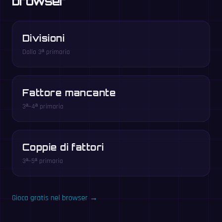
browser
Divisioni
Dalla 3ª primaria
Fattore mancante
3ª–4ª primaria
Coppie di fattori
3ª–5ª primaria
Gioca gratis nel browser →