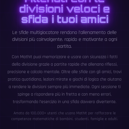
divisioni veloci e
sfida i tuoi amici
Le sfide multigiocatore rendono l'allenamento delle
divisioni più coinvolgente, rapido e motivante a ogni
partita.
Con MathIt puoi memorizzare e usare con sicurezza i fatti
della divisione grazie a partite rapide che allenano riflessi,
precisione e calcolo mentale. Oltre alle sfide con gli amici, trovi
pratica quotidiana, lezioni mirate e giochi di logica che aiutano
a rendere le divisioni sempre più immediate. Ogni sessione ti
spinge a rispondere più in fretta e con meno errori,
trasformando l'esercizio in una sfida davvero divertente.
Amato da 100,000+ utenti che usano MathIt per rafforzare le
competenze matematiche di bambini, studenti, famiglie e adulti.