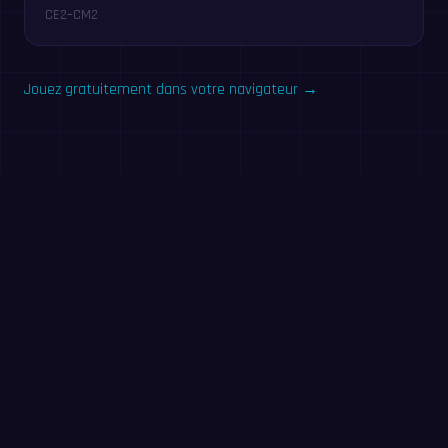
CE2–CM2
Jouez gratuitement dans votre navigateur →
Essayez maintenant : défi
de 60 secondes
Répondez à un maximum de questions en 60 secondes.
Sans inscription : le même entraînement que dans l’app
MathIt.
Commencer