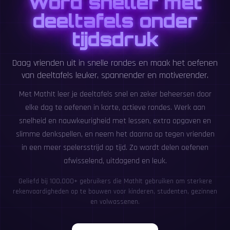
Word sneller met
deeltafels onder
tijdsdruk
Daag vrienden uit in snelle rondes en maak het oefenen
van deeltafels leuker, spannender en motiverender.
Met MathIt leer je deeltafels snel en zeker beheersen door
elke dag te oefenen in korte, actieve rondes. Werk aan
snelheid en nauwkeurigheid met lessen, extra opgaven en
slimme denkspellen, en neem het daarna op tegen vrienden
in een meer spelersstrijd op tijd. Zo wordt delen oefenen
afwisselend, uitdagend en leuk.
Geliefd bij 100,000+ gebruikers die MathIt gebruiken om sterkere
rekenvaardigheden op te bouwen voor kinderen, studenten, gezinnen
en volwassenen.