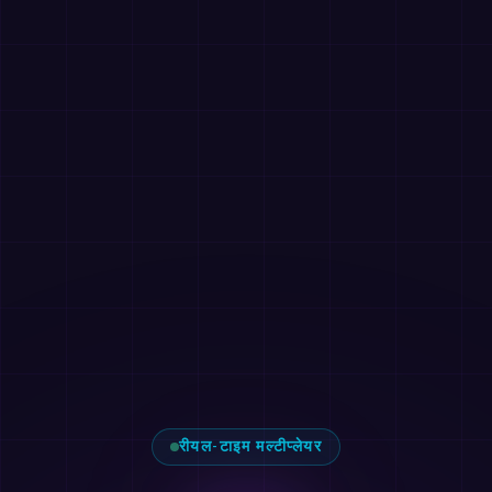
रीयल-टाइम मल्टीप्लेयर