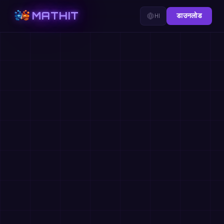
MATHIT
HI
डाउनलोड