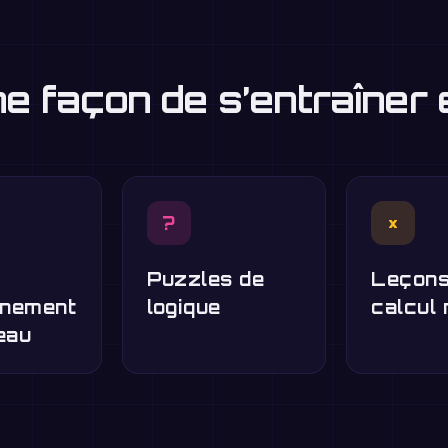
ne façon de s’entraîner
?
×
Puzzles de
Leçons
înement
logique
calcul 
eau