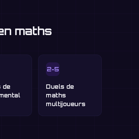
 en maths
2-5
 de
Duels de
mental
maths
multijoueurs