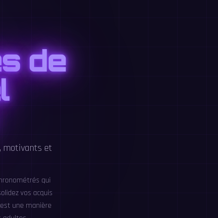
es de
l
, motivants et
 chronométrés qui
solidez vos acquis
C'est une manière