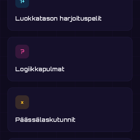
1+
Luokkatason harjoituspelit
?
Logiikkapulmat
×
Päässälaskutunnit