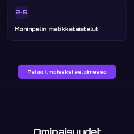
2-5
Moninpelin matikkataistelut
Pelaa ilmaiseksi selaimessa
Ominaisuudet