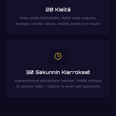
20 Kieltä
Pelaa omalla äidinkielelläsi. MathIt tukee englantia,
espanjaa, ranskaa, saksaa, venäjää, japania ja 14 muuta.
30 Sekunnin Kierrokset
Nopeatempoiset aikarajoitetut haasteet. Yhtälöt vaihtuvat
10 sekunnin välein — ratkaise ne ennen ajan loppumista!