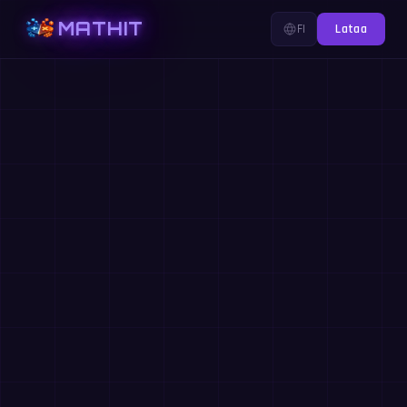
MATHIT
FI
Lataa