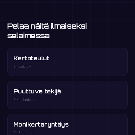
Pelaa näitä ilmaiseksi
selaimessa
Kertotaulut
3. luokka+
Puuttuva tekijä
3.–4. luokka
Monikertaryntäys
3.–5. luokka