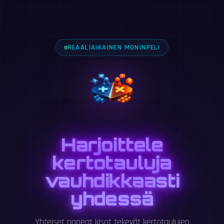
REAALIAIKAINEN MONINPELI
Harjoittele
kertotauluja
vauhdikkaasti
yhdessä
Yhteiset nopeat kisat tekevät kertotaulujen