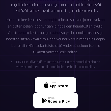
harjoittelusta innostavaa, ja omaan tahtiin etenevät
tehtävät vahvistavat varmuutta joka kierroksella.
MathIt tekee kertolaskun harjoittelusta sujuvaa ja motivoivaa
erilaisten pelien, oppituntien ja nopeiden harjoitusten avulla.
Voit treenata kertotauluja rauhassa yksin omalla tasollasi ja
haastaa sitten kaverit mukaan vauhdikkaisiin monen pelaajan
kierroksiin. Näin sekä toisto että yhdessä pelaamisen ilo
tukevat varmaa laskutaitoa.
Yli 100,000+ käyttäjää rakastaa MathItia matematiikkataitojen
vahvistamiseen lapsille, oppilaille, perheille ja aikuisille.
Lataa
App Store
HANKI
Google Play