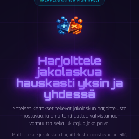
REAALIAIKAINEN MONINPELI
Harjoittele
jakolaskua
hauskasti yksin ja
yhdessä
Yhteiset kierrokset tekevät jakolaskun harjoittelusta
innostavaa, ja oma tahti auttaa vahvistamaan
varmuutta sekä lukutajua joka päivä.
MathIt tekee jakolaskun harjoittelusta innostavaa peleillä,