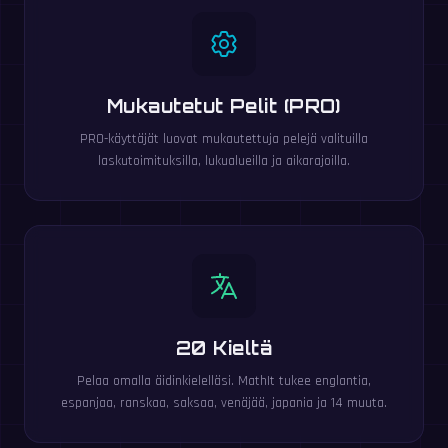
Mukautetut Pelit (PRO)
PRO-käyttäjät luovat mukautettuja pelejä valituilla
laskutoimituksilla, lukualueilla ja aikarajoilla.
20 Kieltä
Pelaa omalla äidinkielelläsi. MathIt tukee englantia,
espanjaa, ranskaa, saksaa, venäjää, japania ja 14 muuta.