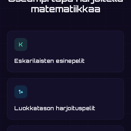
matematiikkaa
K
Eskarilaisten esinepelit
1+
Luokkatason harjoituspelit