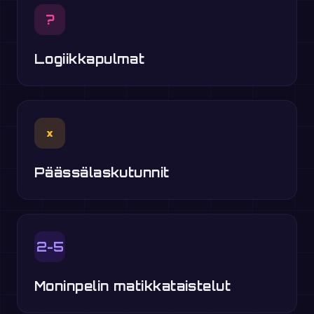
?
Logiikkapulmat
×
Päässälaskutunnit
2-5
Moninpelin matikkataistelut