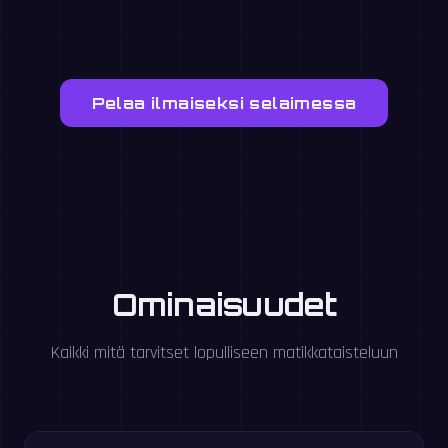
Pelaa ilmaiseksi selaimessa
Ominaisuudet
Kaikki mitä tarvitset lopulliseen matikkataisteluun