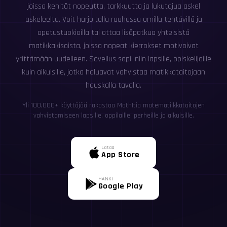
joissa kehität nopeutta, tarkkuutta ja lukutajua askel
askeleelta. Voit harjoitella rauhassa omilla tehtävillä ja
opetustuokioilla tai ottaa lisäpotkua yhteisistä
matikkakisoista, joissa nopeat kierrokset motivoivat
yrittämään uudelleen. Sovellus sopii niin lapsille, opiskelijoille
kuin aikuisille, jotka haluavat vahvistaa matikkataitojaan
hauskalla tavalla.
Yli 100,000+ käyttäjää rakastaa MathItia matematiikkataitojen
vahvistamiseen lapsille, oppilaille, perheille ja aikuisille.
Lataa
App Store
HANKI
Google Play