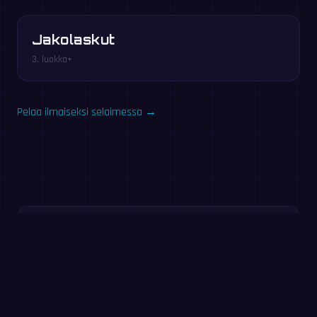
Jakolaskut
3. luokka+
Pelaa ilmaiseksi selaimessa →
Kokeile heti: 60 sekunnin
harjoitus
Vastaa niin moneen laskuun kuin ehdit 60 sekunnissa. Ei
rekisteröitymistä — sama harjoitus kuin MathIt-
sovelluksessa.