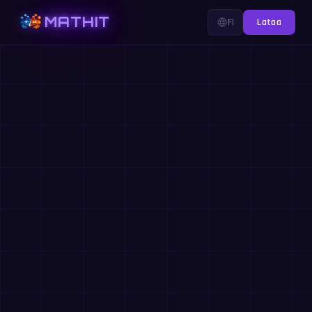
MATHIT
FI
Lataa