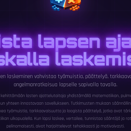
sta lapsen aja
kalla laskemi
en laskeminen vahvistaa työmuistia, päättelyä, tarkkaav
ongelmanratkaisua lapselle sopivalla tavalla.
 kehittämään lasten ajattelutaitoja yhdistämällä matematiikan, pulma
elun yhteen innostavaan sovellukseen. Tutkimusten mukaan säännöll
ukea työmuistia, tarkkaavaisuutta ja loogista päättelyä, jotka ovat tä
an ulkopuolella. Kun lapsi laskee, vertailee, tunnistaa sääntöjä ja ra
pelinomaisesti, aivot harjoittelevat tehokkaasti ja motivoivasti.