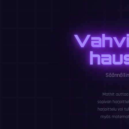
Vahvi
haus
Säännöllin
MathIt auttaa
sopivan harjoitt
harjoittelu voi t
myös matematiik