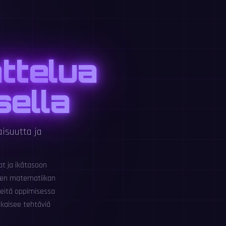
ttelua
sella
aisuutta ja
t ja ikätasoon
inen matematiikan
rkeitä oppimisessa
tkaisee tehtäviä