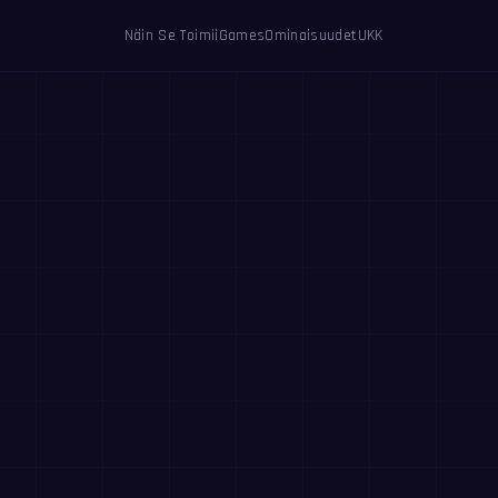
Näin Se Toimii
Games
Ominaisuudet
UKK