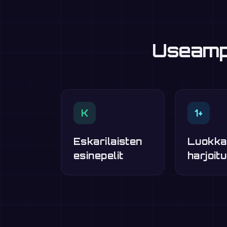
Useampi
K
1+
Eskarilaisten
Luokka
esinepelit
harjoitu