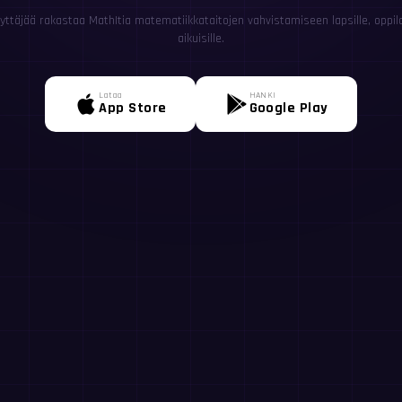
yttäjää rakastaa MathItia matematiikkataitojen vahvistamiseen lapsille, oppilail
aikuisille.
Lataa
HANKI
App Store
Google Play