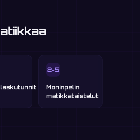
atiikkaa
2-5
laskutunnit
Moninpelin
matikkataistelut