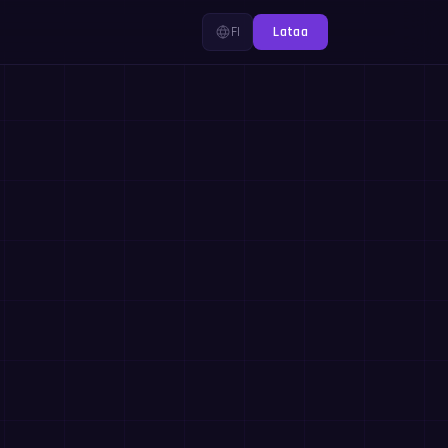
FI
Lataa