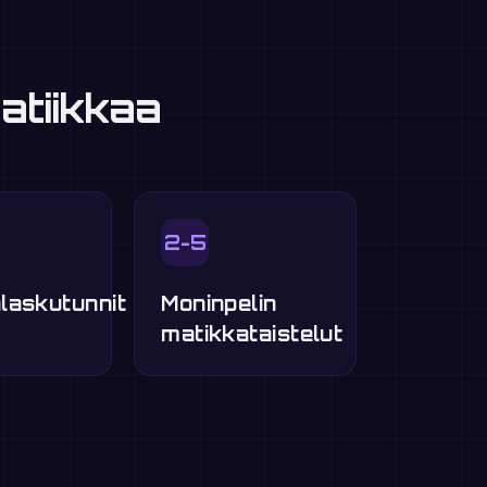
atiikkaa
2-5
laskutunnit
Moninpelin
matikkataistelut