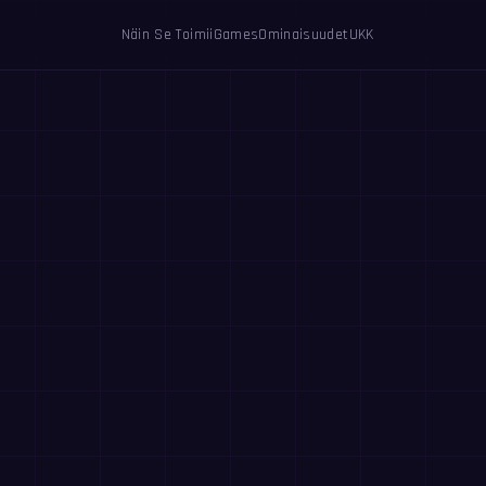
Näin Se Toimii
Games
Ominaisuudet
UKK