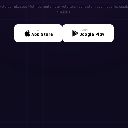
yttäjää rakastaa MathItia matematiikkataitojen vahvistamiseen lapsille, oppilail
aikuisille.
Lataa
HANKI
App Store
Google Play