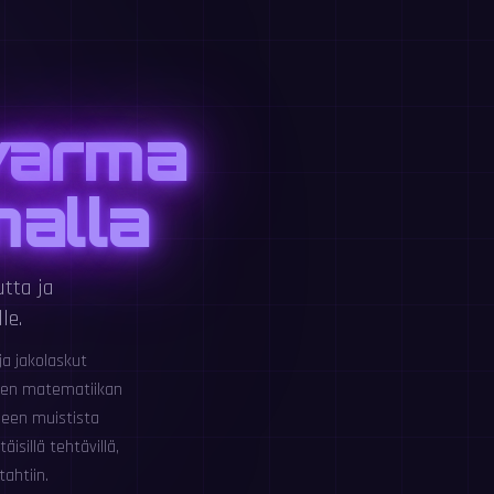
varma
malla
tta ja
le.
ja jakolaskut
nen matematiikan
seen muistista
isillä tehtävillä,
tahtiin.