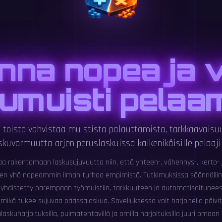
nna nopea ja 
umuisti pelaa
 toisto vahvistaa muistista palauttamista, tarkkaavaisuu
skuvarmuutta arjen peruslaskuissa kaikenikäisille pelaajil
a rakentamaan laskusujuvuutta niin, että yhteen-, vähennys-, kerto- 
een yhä nopeammin ilman turhaa empimistä. Tutkimuksissa säännölli
n yhdistetty parempaan työmuistiin, tarkkuuteen ja automatisoitunee
ikä tukee sujuvaa päässälaskua. Sovelluksessa voit harjoitella päivittä
askuharjoituksilla, pulmatehtävillä ja omilla harjoituksilla juuri omaan 