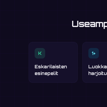
Useampi
K
1+
Eskarilaisten
Luokka
esinepelit
harjoitu