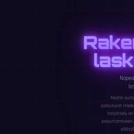
Rake
lask
Nopea
la
MathIt autta
palautuvat miel
harjoittelu o
palauttamiseen, m
päässäl