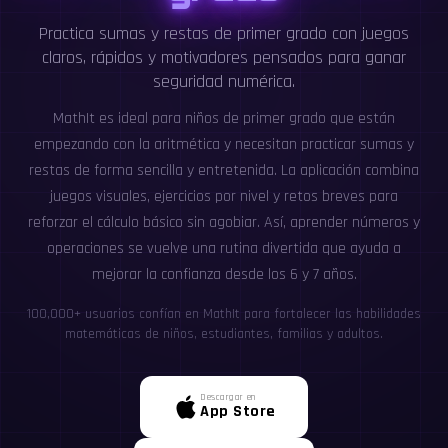
Practica sumas y restas de primer grado con juegos
claros, rápidos y motivadores pensados para ganar
seguridad numérica.
MathIt es ideal para niños de primer grado que están
empezando con la aritmética y necesitan practicar sumas y
restas de forma sencilla y entretenida. La aplicación combina
juegos visuales, ejercicios por nivel y retos breves para
reforzar el cálculo básico sin agobiar. Así, aprender números y
operaciones se vuelve una rutina divertida que ayuda a
mejorar la confianza desde los 6 y 7 años.
100,000+ usuarios confían en MathIt para fortalecer las habilidades
matemáticas de niños, estudiantes, familias y adultos.
Descargar en
App Store