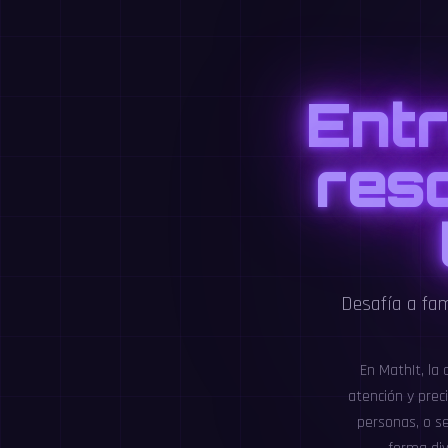
Entr
res
Desafía a fam
En MathIt, la
atención y prec
personas, o se