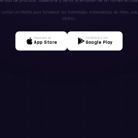
ertida de practicar, superarte y sentir la emoción de un torneo en cad
confían en MathIt para fortalecer las habilidades matemáticas de niños, estu
adultos.
Descargar en
DISPONIBLE EN
App Store
Google Play