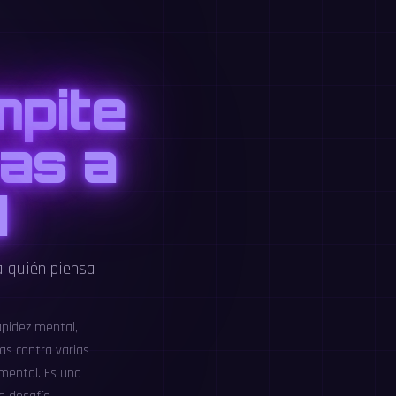
mpite
as a
d
a quién piensa
apidez mental,
as contra varias
 mental. Es una