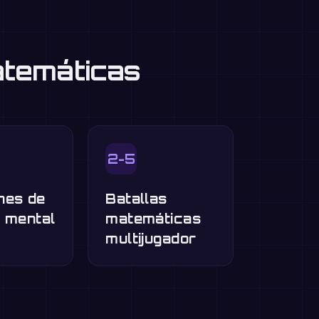
atemáticas
2-5
nes de
Batallas
o mental
matemáticas
multijugador