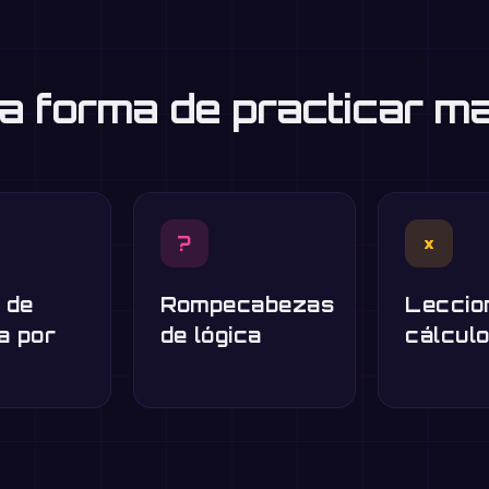
a forma de practicar m
?
×
 de
Rompecabezas
Leccio
a por
de lógica
cálcul