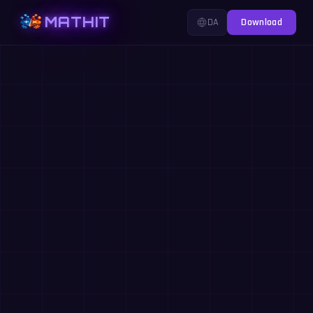
MATHIT
DA
Download