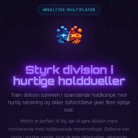
REALTIDS-MULTIPLAYER
Styrk division i
hurtige holddueller
Træn division sammen i spændende holdkampe, hvor
hurtig tænkning og sikker talforståelse giver flere rigtige
svar.
MathIt er perfekt til dig, der vil gøre division mere
motiverende med holdbaserede matematikspil. Spillerne kan
dyste i hurtige runder, hvor de øver delestykker, genkender