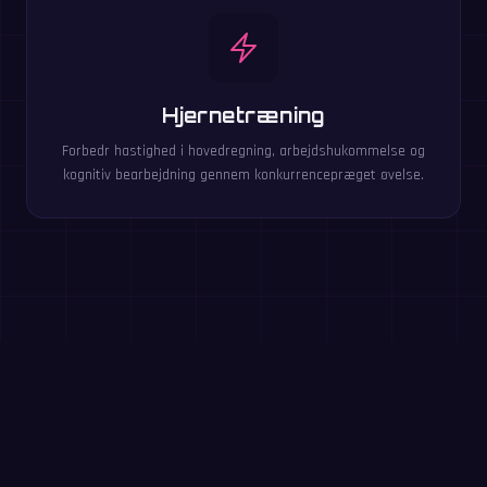
Hjernetræning
Forbedr hastighed i hovedregning, arbejdshukommelse og
kognitiv bearbejdning gennem konkurrencepræget øvelse.
Spil disse gratis i browseren
Delefakta