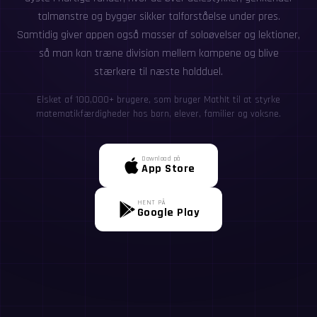
talmønstre og bygger sikker talforståelse under pres.
Samtidig giver appen også masser af soloøvelser og lektioner,
så man kan træne division mellem kampene og blive
stærkere til næste holdduel.
Elsket af 100,000+ brugere, som bruger MathIt til at styrke
matematikfærdigheder hos børn, elever, familier og voksne.
Download på
App Store
HENT PÅ
Google Play