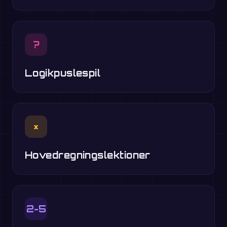
?
Logikpuslespil
×
Hovedregningslektioner
2-5