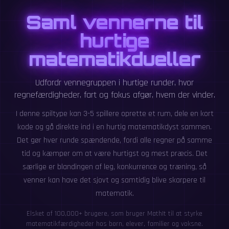
Saml vennerne til
hurtige
matematikdueller
Udfordr vennegruppen i hurtige runder, hvor
regnefærdigheder, fart og fokus afgør, hvem der vinder.
I denne spiltype kan 3-5 spillere oprette et rum, dele en kort
kode og gå direkte ind i en hurtig matematikdyst sammen.
Det gør hver runde spændende, fordi alle regner på samme
tid og kæmper om at være hurtigst og mest præcis. Det
særlige er blandingen af leg, konkurrence og træning, så
venner kan have det sjovt og samtidig blive skarpere til
matematik.
Elsket af 100,000+ brugere, som bruger MathIt til at styrke
matematikfærdigheder hos børn, elever, familier og voksne.