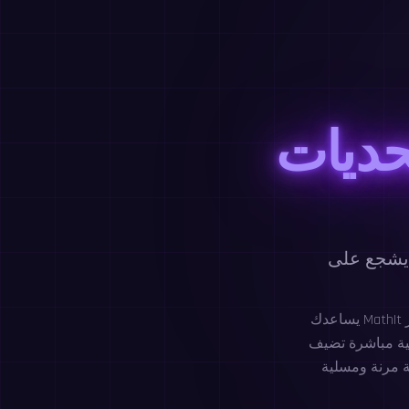
حديات
 يشجع على
يساعدك MathIt على إتقان جداول الضرب من خلال لعبة تدريب ممتعة تجمع بين السرعة والدقة والتكرار
ية مباشرة تضيف
قة مرنة ومسلية