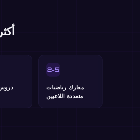
أكث
2-5
معارك رياضيات
دروس
متعددة اللاعبين