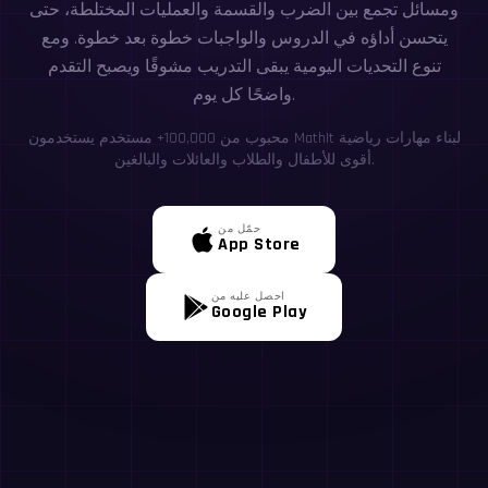
ومسائل تجمع بين الضرب والقسمة والعمليات المختلطة، حتى
يتحسن أداؤه في الدروس والواجبات خطوة بعد خطوة. ومع
تنوع التحديات اليومية يبقى التدريب مشوقًا ويصبح التقدم
واضحًا كل يوم.
محبوب من 100,000+ مستخدم يستخدمون MathIt لبناء مهارات رياضية
أقوى للأطفال والطلاب والعائلات والبالغين.
حمّل من
App Store
احصل عليه من
Google Play