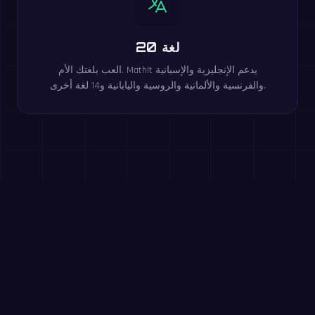
20 لغة
العب بلغتك الأم. MathIt يدعم الإنجليزية والإسبانية
والفرنسية والألمانية والروسية واليابانية و14 لغة أخرى.
العب هذه الألعاب مجانًا في المتصفح
جداول الضرب
الصف 3+