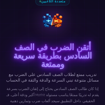
متعددة اللاعبين
أتقن الضرب في الصف
السادس بطريقة سريعة
وممتعة
تدريب ممتع لطلاب الصف السادس على الضرب مع
مسائل متنوعة تبني السرعة والدقة والثقة في الحساب
إذا كان طالب الصف السادس يحتاج إلى إتقان الضرب بسرعة
أكبر ودقة أعلى، فـ MathIt يقدم له تدريبًا ممتعًا يناسب مستواه
الحقيقي. داخل التطبيق سيجد ألعاب ضرب وتمارين ذهنية